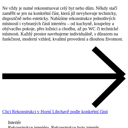
obytné plochy bez nutnosti stěhování.
Ne vždy je nutné rekonstruovat celý byt nebo dům. Někdy stačí
Změna dispozice bytu
zaměřit se jen na konkrétní část, která již nevyhovuje technicky,
Úprava stěn, místností a řešení prostoru tak, aby byl byt
Přístavba garáže
dispozičně nebo esteticky. Nabízíme rekonstrukce jednotlivých
vzdušnější, funkčnější a lépe odpovídal vašim potřebám.
Bezpečné a funkční rozšíření domu o garáž nebo kryté stání,
Nástavba podkroví
místností i vybraných částí interiéru – od kuchyně, koupelny a
včetně kompletní realizace.
Proměníme podkroví v plnohodnotný obytný prostor –
obývacího pokoje, přes ložnici a chodbu, až po WC či technické
ložnici, dětský pokoj, pracovnu nebo relaxační zónu.
místnosti. Každý prostor navrhujeme individuálně, s důrazem na
funkčnost, moderní vzhled, kvalitní provedení a dlouhou životnost.
Přístavba koupelny
Vytvoření nové nebo rozšíření stávající koupelny s moderním
vybavením a profesionálním zpracováním.
Chci Rekonstrukci v Horní Libchavě podle konkrétní části
Interiér
Rekonstrukce interiéru, Rekonstrukce bytu interiér