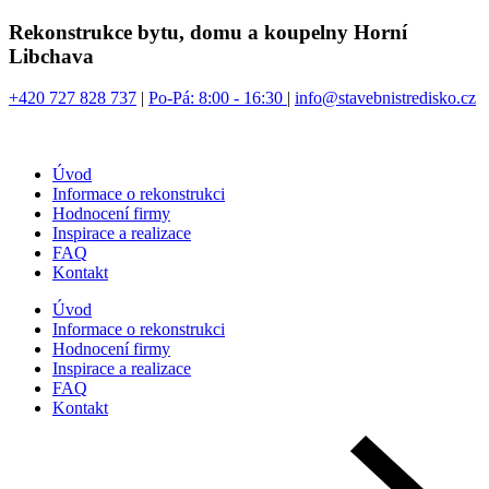
Přejít
Rekonstrukce bytu, domu a koupelny Horní
k
Libchava
obsahu
+420 727 828 737
|
Po-Pá: 8:00 - 16:30
|
info@stavebnistredisko.cz
Úvod
Informace o rekonstrukci
Hodnocení firmy
Inspirace a realizace
FAQ
Kontakt
Úvod
Informace o rekonstrukci
Hodnocení firmy
Inspirace a realizace
FAQ
Kontakt