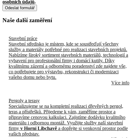
osobních údajů
.
Odeslat formulář
Naše další zaměření
Stavební práce
Stavební středisko je místem, kde se soustřeďují všechny
služby a materiály potřebné pro realizaci stavebních projektů.
Nabízíme široký sortiment stavebních materiálů, technologií a
vybavení pro profesionální firmy i domácí kutily. Díky
kvalitnímu zázemí a odbornému poradenství zde najdete vše,
co potřebujete pro výstavbu, rekonstrukci či modernizaci
vašeho domu nebo bytu.
Více info
Pergoly a terasy
Specializujeme se na kompletní realizaci dřevěných pergol,
teras a přístřešků. Přijedeme k vám, zaměříme prostor a
připravíme cenovou kalkulaci. Zajistíme dodávku kvalitního
materiálu i odbornou montáž. Využijte služby naší stavební
firmy
v Horní Libchavě
a dopřejte si venkovní prostor podle
vašich představ.