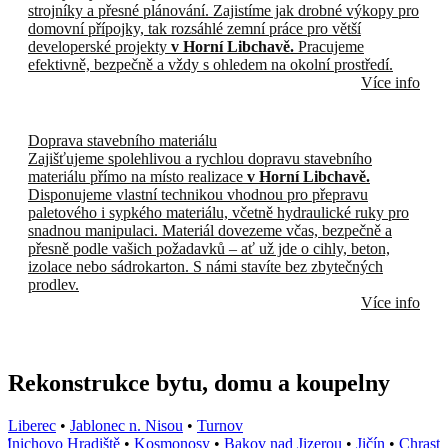
strojníky a přesné plánování. Zajistíme jak drobné výkopy pro
domovní přípojky, tak rozsáhlé zemní práce pro větší
developerské projekty
v Horní Libchavě.
Pracujeme
efektivně, bezpečně a vždy s ohledem na okolní prostředí.
Více info
Doprava stavebního materiálu
Zajišťujeme spolehlivou a rychlou dopravu stavebního
materiálu přímo na místo realizace
v Horní Libchavě.
Disponujeme vlastní technikou vhodnou pro přepravu
paletového i sypkého materiálu, včetně hydraulické ruky pro
snadnou manipulaci. Materiál dovezeme včas, bezpečně a
přesně podle vašich požadavků – ať už jde o cihly, beton,
izolace nebo sádrokarton. S námi stavíte bez zbytečných
prodlev.
Více info
Rekonstrukce bytu, domu a koupelny
Liberec
•
Jablonec n. Nisou
•
Turnov
nichovo Hradiště
•
Kosmonosy
•
Bakov nad Jizerou
•
Jičín
•
Chrastav